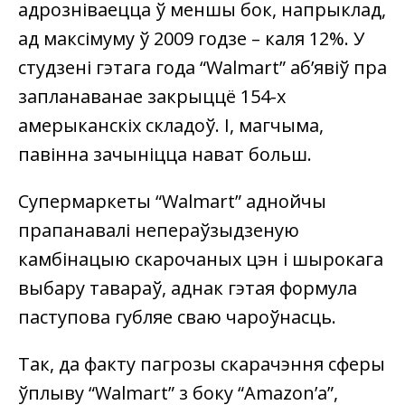
адрозніваецца ў меншы бок, напрыклад,
ад максімуму ў 2009 годзе – каля 12%. У
студзені гэтага года “Walmart” аб’явіў пра
запланаванае закрыццё 154-х
амерыканскіх складоў. І, магчыма,
павінна зачыніцца нават больш.
Супермаркеты “Walmart” аднойчы
прапанавалі непераўзыдзеную
камбінацыю скарочаных цэн і шырокага
выбару тавараў, аднак гэтая формула
паступова губляе сваю чароўнасць.
Так, да факту пагрозы скарачэння сферы
ўплыву “Walmart” з боку “Amazon’а”,