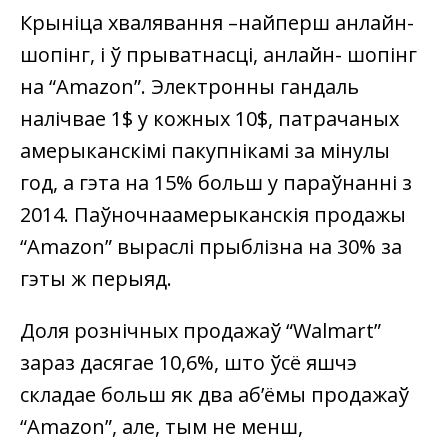
Крыніца хвалявання –найперш анлайн-
шопінг, і ў прыватнасці, анлайн- шопінг
на “Amazon”. Электронны гандаль
налічвае 1$ у кожных 10$, патрачаных
амерыканскімі пакупнікамі за мінулы
год, а гэта на 15% больш у параўнанні з
2014. Паўночнаамерыканскія продажы
“Amazon” выраслі прыблізна на 30% за
гэты ж перыяд.
Доля рознічных продажаў “Walmart”
зараз дасягае 10,6%, што ўсё яшчэ
складае больш як два аб’ёмы продажаў
“Amazon”, але, тым не менш,