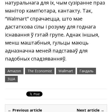
натуральнага для іх, чым сузіранне праз
манітор камп’ютара, кантакту. Так,
“Walmart” спрачаецца, што мае
дастаткова сілы і розуму для годнага
існавання ў гэтай групе. Аднак іншыя,
менш маштабныя, гульцы маюць
адназначна меней падставаў для
падобных спадзяванняў.
Amazon
The Economist
Wallmart
Гандаль
ЗША
← Previous article
Next article →