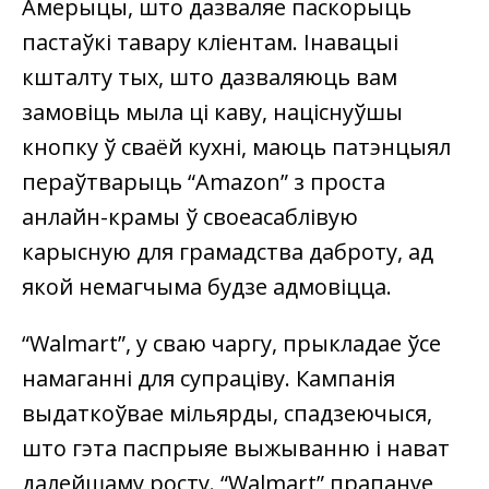
Амерыцы, што дазваляе паскорыць
пастаўкі тавару кліентам. Інавацыі
кшталту тых, што дазваляюць вам
замовіць мыла ці каву, націснуўшы
кнопку ў сваёй кухні, маюць патэнцыял
пераўтварыць “Amazon” з проста
анлайн-крамы ў своеасаблівую
карысную для грамадства даброту, ад
якой немагчыма будзе адмовіцца.
“Walmart”, у сваю чаргу, прыкладае ўсе
намаганні для супраціву. Кампанія
выдаткоўвае мільярды, спадзеючыся,
што гэта паспрыяе выжыванню і нават
далейшаму росту. “Walmart” прапануе