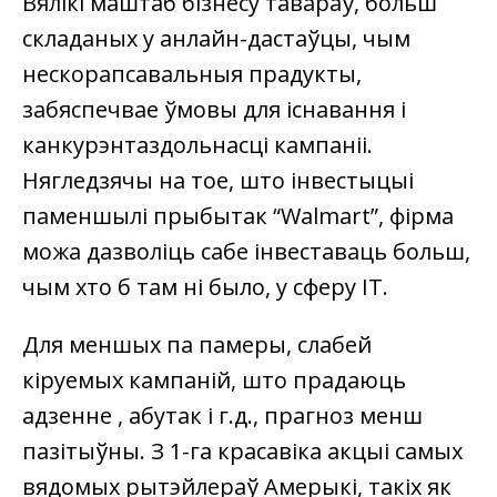
Вялікі маштаб бізнесу тавараў, больш
складаных у анлайн-дастаўцы, чым
нескорапсавальныя прадукты,
забяспечвае ўмовы для існавання і
канкурэнтаздольнасці кампаніі.
Нягледзячы на тое, што інвестыцыі
паменшылі прыбытак “Walmart”, фірма
можа дазволіць сабе інвеставаць больш,
чым хто б там ні было, у сферу ІТ.
Для меншых па памеры, слабей
кіруемых кампаній, што прадаюць
адзенне , абутак і г.д., прагноз менш
пазітыўны. З 1-га красавіка акцыі самых
вядомых рытэйлераў Амерыкі, такіх як