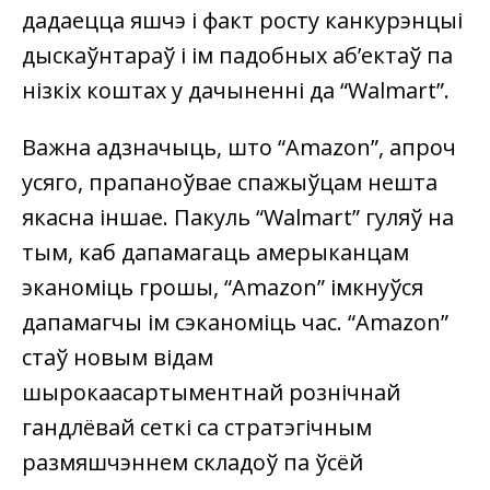
дадаецца яшчэ і факт росту канкурэнцыі
дыскаўнтараў і ім падобных аб’ектаў па
нізкіх коштах у дачыненні да “Walmart”.
Важна адзначыць, што “Amazon”, апроч
усяго, прапаноўвае спажыўцам нешта
якасна іншае. Пакуль “Walmart” гуляў на
тым, каб дапамагаць амерыканцам
эканоміць грошы, “Amazon” імкнуўся
дапамагчы ім сэканоміць час. “Amazon”
стаў новым відам
шырокаасартыментнай рознічнай
гандлёвай сеткі са стратэгічным
размяшчэннем складоў па ўсёй