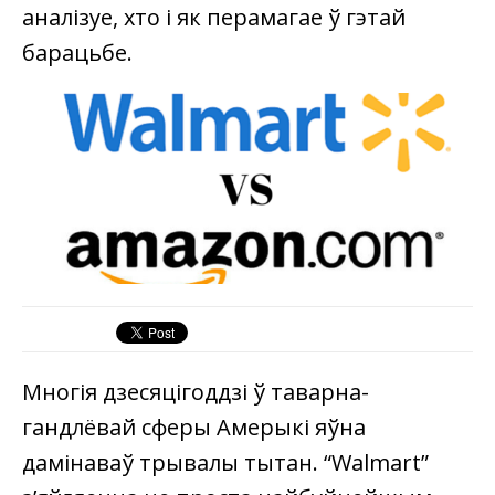
аналізуе, хто і як перамагае ў гэтай
барацьбе.
Многія дзесяцігоддзі ў таварна-
гандлёвай сферы Амерыкі яўна
дамінаваў трывалы тытан. “Walmart”