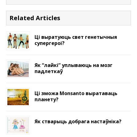
Related Articles
Ці выратуюць свет генетычныя
супергероі?
Як “лайкі” уплываюць на мозг
падлеткаў
Ці зможа Monsanto выратаваць
планету?
Як стварыць добрага настаўніка?