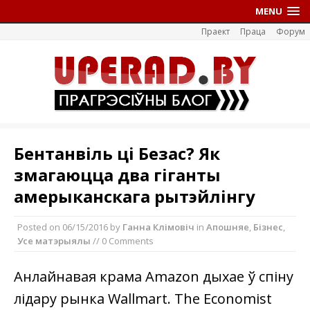
MENU
Праект
Праца
Форум
Бентанвіль ці Безас? Як
змагаюцца два гіганты
амерыканскага рытэйлінгу
Posted on
06/15/2016
by
Ганна Клімовіч
in
Апошняе
,
Бізнес
,
Усе матэрыялы
// 0 Comments
Анлайнавая крама Amazon дыхае ў спіну
лідару рынка Wallmart. The Economist