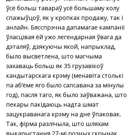
ўсё больш тавараў усё большаму колу
спажыўцоў, як у кропках продажу, так і
анлайн. Бясспрэчна дапамагае кампаніі
ўласцівая ёй ужо легендарная ўвага да
дэталяў, дзякуючы якой, напрыклад,
было высветлена, што магчыма
захаваць больш як 35 грузавікоў
кандытарскага крэму (менавіта столькі
па аб’ёме яго было сапсавана за мінулы
год), пасля таго, як было заўважана, што
пекары пакідаюць надта шмат
зацукраванага крэму на дне ўпаковак.
Так, фірма разлічыла, што шляхам
выкарыстання 27-мі розных скрынак