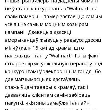
Іншыя рытэйлеры на дадзены момант
не ў стане канкураваць з “Walmart” па
сваім памеры – памер застаецца самым
усё яшчэ самым моцным козырам
кампаніі. Дзевяць з дзесяці
амерыканцаў жывуць у радыусе дзесяці
міляў (каля 16 км) ад крамы, што
належыць гіганту “Walmart”. Гэты факт
стварае фірме ўнікальную перавагу над
канкурэнтамі ў электронным гандлі, бо
дае магчымасць як дастаўляць
спажыўцам тавары з крамаў, так і
дазваляць кліентам самім забіраць
пакупкі, якія яны замаўлялі анлайн.