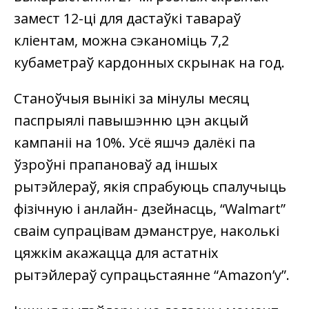
замест 12-ці для дастаўкі тавараў
кліентам, можна сэканоміць 7,2
кубаметраў кардонных скрынак на год.
Станоўчыя вынікі за мінулы месяц
паспрыялі павышэнню цэн акцый
кампаніі на 10%. Усё яшчэ далёкі па
ўзроўні прапановаў ад іншых
рытэйлераў, якія спрабуюць спалучыць
фізічную і анлайн- дзейнасць, “Walmart”
сваім супрацівам дэманструе, наколькі
цяжкім акажацца для астатніх
рытэйлераў супрацьстаянне “Amazon’у”.