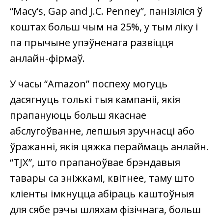
“Macy’s, Gap and J.C. Penney”, панізіліся ў
коштах больш чым на 25%, у тым ліку і
па прычыне упэўненага развіцця
анлайн-фірмаў.
У часы “Amazon” поспеху могуць
дасягнуць толькі тыя кампаніі, якія
прапануюць больш якаснае
абслугоўванне, лепшыя зручнасці або
ўражанні, якія цяжка пераймаць анлайн.
“TJX”, што прапаноўвае брэндавыя
тавары са зніжкамі, квітнее, таму што
кліенты імкнуцца абіраць каштоўныя
для сябе рэчы шляхам фізічнага, больш