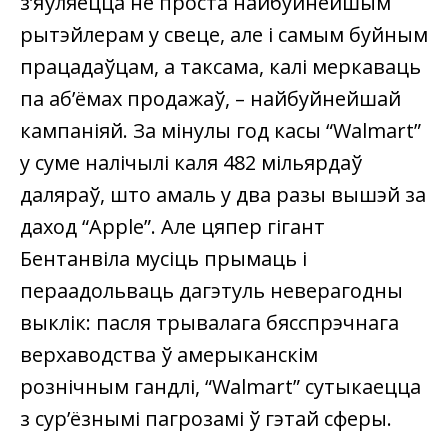
з’яўляецца не проста найбуйнейшым
рытэйлерам у свеце, але і самым буйным
працадаўцам, а таксама, калі меркаваць
па аб’ёмах продажаў, – найбуйнейшай
кампаніяй. За мінулы год касы “Walmart”
у суме налічылі каля 482 мільярдаў
даляраў, што амаль у два разы вышэй за
даход “Apple”. Але цяпер гігант
Бентанвіла мусіць прымаць і
пераадольваць дагэтуль неверагодны
выклік: пасля трывалага бясспрэчнага
верхаводства ў амерыканскім
рознічным гандлі, “Walmart” сутыкаецца
з сур’ёзнымі пагрозамі ў гэтай сферы.