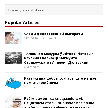
Popular Articles
След ад электроннай цыгарэты
01/16/2016 // 0 Comments
«Апошняя мазурка ў Літве»: гісторыя
кахання і вернасці Зыгмунта
Серакоўскага і Апалоніі Далеўскай
0 Comments
Казачкі пра добры сон: усё, што не дае
нам спакою ўночы
0 Comments
Робім рамонт са спецыялістамі:
нацягваем столь, вызначаемся ванна
альбо душавая кабінка, дазнаёмся