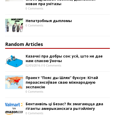
новае пра унітазы
0 Comments
Непатрэбныя дыпломы
0 Comments
Random Articles
Казачкі пра добры сон: усё, што не дае
нам спакою ўночы
02/05/2016 // 0 Comments
Праект “Пояс ды Шлях” буксуе: Кітай
пераасэнсоўвае сваю міжнародную
экспансію
0 Comments
Бентанвіль ці Безас? Як змагаюцца два
гіганты амерыканскага рытэйлінгу
0 Comments